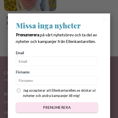
×
Mönster virkade
Ellenhuva/Balaklava
Missa inga nyheter
40.00
kr
Prenumerera
på vårt nyhetsbrev och ta del av
nyheter och kampanjer från Ellenkantarellen.
Email
Förnamn
CONTACT
+46 72 310 46 48
info@ellenkantarellen.se
Jag accepterar att Ellenkantarellen.se skickar ut
INFORMATION
nyheter och andra kampanjer till mig!
Home
PRENUMERERA
About me