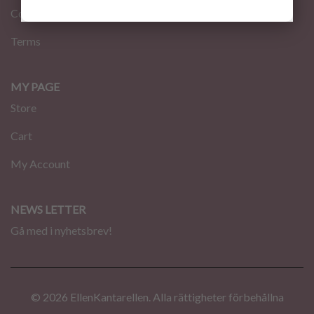
Contact
Terms
MY PAGE
Store
Cart
My Account
NEWS LETTER
Gå med i nyhetsbrev!
© 2026 EllenKantarellen. Alla rättigheter förbehållna