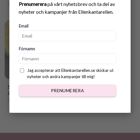
25.00
kr
55.00
kr
Prenumerera
på vårt nyhetsbrev och ta del av
nyheter och kampanjer från Ellenkantarellen.
Email
Förnamn
Jag accepterar att Ellenkantarellen.se skickar ut
nyheter och andra kampanjer till mig!
Supersöta Etiketter med
PRENUMERERA
Älvor till virkade Rundlar
25.00
kr