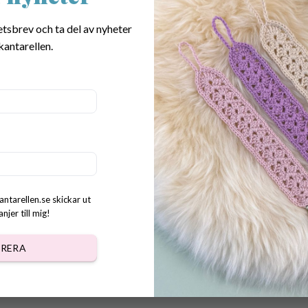
etsbrev och ta del av nyheter
kantarellen.
r virkade
sor/Luciakrona till Baby/Barn
kr
antarellen.se skickar ut
jer till mig!
RERA