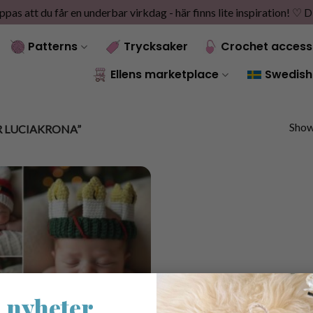
as att du får en underbar virkdag - här finns lite inspiration! ♡
D
Patterns
Trycksaker
Crochet access
Ellens marketplace
Swedish
Showi
 LUCIAKRONA”
 nyheter