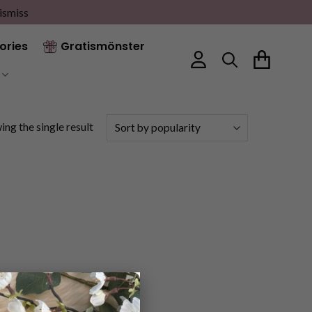
ismiss
ories
Gratismönster
ng the single result
×