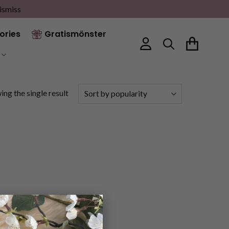
ismiss
ories
Gratismönster
ng the single result
×