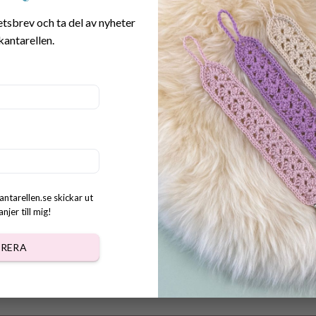
etsbrev och ta del av nyheter
kantarellen.
r Virkad Mobilhållare
er”
kr
antarellen.se skickar ut
jer till mig!
RERA