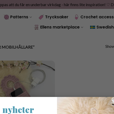
as att du får en underbar virkdag - här finns lite inspiration! ♡
D
Patterns
Trycksaker
Crochet access
Ellens marketplace
Swedish
Showi
 MOBILHÅLLARE”
 nyheter