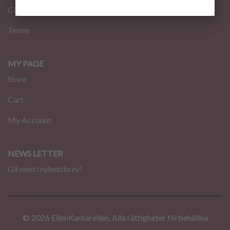
Contact
Terms
MY PAGE
Store
Cart
My Account
NEWS LETTER
Gå med i nyhetsbrev!
© 2026 EllenKantarellen. Alla rättigheter förbehållna