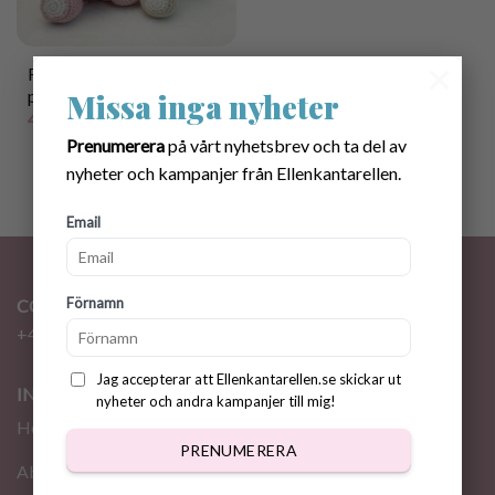
×
Romantic Bunnies crochet
pattern
Missa inga nyheter
45.00
kr
Prenumerera
på vårt nyhetsbrev och ta del av
nyheter och kampanjer från Ellenkantarellen.
Email
Förnamn
CONTACT
+46 72 310 46 48
info@ellenkantarellen.se
Jag accepterar att Ellenkantarellen.se skickar ut
INFORMATION
nyheter och andra kampanjer till mig!
Home
PRENUMERERA
About me