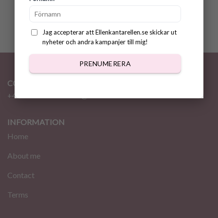
muggvärmare
100.00
kr
Jag accepterar att Ellenkantarellen.se skickar ut
nyheter och andra kampanjer till mig!
PRENUMERERA
CONTACT
+46 72 310 46 48
info@ellenkantarellen.se
INFORMATION
Home
About me
Contact
Terms