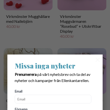
Virkmönster Mugghållare
Virkmönster
med Nallebjörn
Muggvärmaren
”Rosebud” + Utskriftbar
40.00
kr
Display
40.00
kr
×
Missa inga nyheter
Prenumerera
på vårt nyhetsbrev och ta del av
nyheter och kampanjer från Ellenkantarellen.
Email
Mönsterpaket på virkade
Cup cosy crochet pattern
”Rosebud”- fodral &
30.00
kr
Förnamn