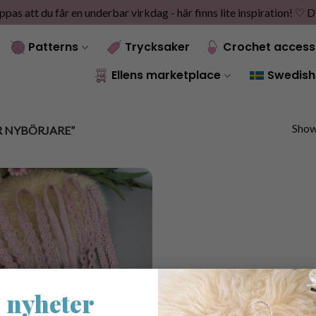
as att du får en underbar virkdag - här finns lite inspiration! ♡
D
Patterns
Trycksaker
Crochet access
Ellens marketplace
Swedish
Showi
 NYBÖRJARE”
 nyheter