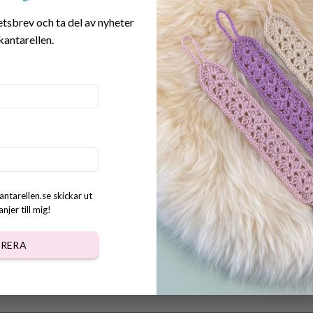
etsbrev och ta del av nyheter
kantarellen.
nster Nyckelband Bundle 5 i
0
kr
antarellen.se skickar ut
jer till mig!
RERA