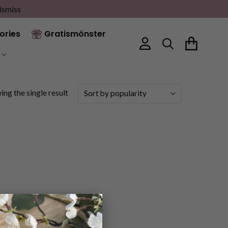
ismiss
ories
Gratismönster
ng the single result
×