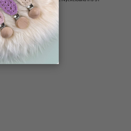
1
45.00
kr