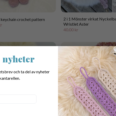
2 i 1 Mönster virkat Nyckelb
 keychain crochet pattern
Wristlet Aster
kr
40.00
kr
 nyheter
etsbrev och ta del av nyheter
kantarellen.
r virkade Nyckelbandet
Printable Tags for Scrubbies