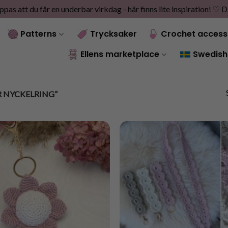
as att du får en underbar virkdag - här finns lite inspiration! ♡
D
Patterns
Trycksaker
Crochet access
Ellens marketplace
Swedish
 NYCKELRING”