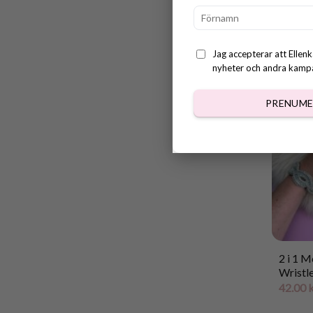
Primro
40.00
Jag accepterar att Ellenk
nyheter och andra kampan
PRENUME
2 i 1 
Wristl
42.00