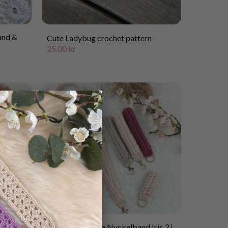
and &
Cute Ladybug crochet pattern
25.00
kr
×
Mönster virkade Nyckelband Iris 3 i