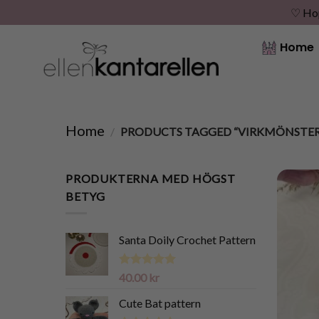
♡ Hopp
Skip
Home
to
content
Home
/
PRODUCTS TAGGED “VIRKMÖNSTER
PRODUKTERNA MED HÖGST
BETYG
Santa Doily Crochet Pattern
Rated
5.00
40.00
kr
out of 5
Cute Bat pattern