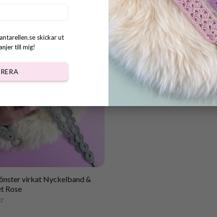
se
25.00
kr
kr
antarellen.se skickar ut
jer till mig!
RERA
Mönster virkat Nyckelband &
et Rose
kr