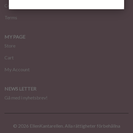
Contact
Terms
MY PAGE
Store
Cart
My Account
NEWS LETTER
Gå med i nyhetsbrev!
© 2026 EllenKantarellen. Alla rättigheter förbehållna