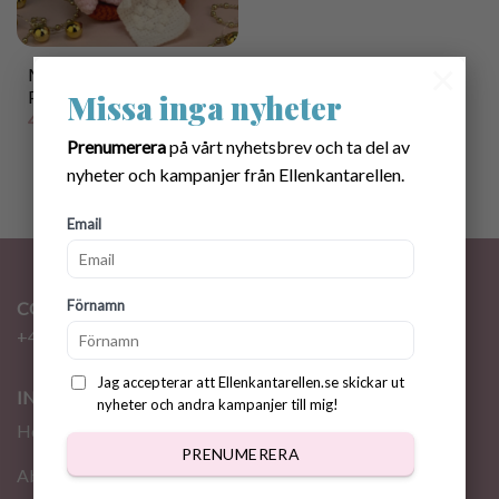
×
Mönster Virkande
Pingvin
Missa inga nyheter
40.00
kr
Prenumerera
på vårt nyhetsbrev och ta del av
nyheter och kampanjer från Ellenkantarellen.
Email
Förnamn
CONTACT
+46 72 310 46 48
info@ellenkantarellen.se
Jag accepterar att Ellenkantarellen.se skickar ut
INFORMATION
nyheter och andra kampanjer till mig!
Home
PRENUMERERA
About me