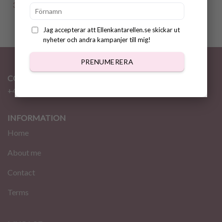
39.00
kr
Jag accepterar att Ellenkantarellen.se skickar ut
nyheter och andra kampanjer till mig!
PRENUMERERA
CONTACT
+46 72 310 46 48
info@ellenkantarellen.se
INFORMATION
Home
About me
Contact
Terms