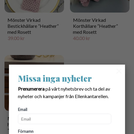
Mönster Virkad
Mönster Virkad
Bestickhållare ”Heather”
Korthållare ”Heather”
med Rosett
med Rosett
39.00
kr
40.00
kr
×
Missa inga nyheter
Prenumerera
på vårt nyhetsbrev och ta del av
nyheter och kampanjer från Ellenkantarellen.
Email
Mönster Virkad
handdukshållare
”Heather”
Förnamn