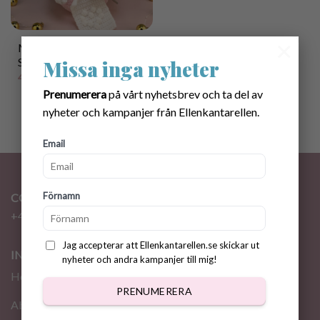
×
Mönster Virkande
Snögumma
Missa inga nyheter
40.00
kr
Prenumerera
på vårt nyhetsbrev och ta del av
nyheter och kampanjer från Ellenkantarellen.
Email
Förnamn
CONTACT
+46 72 310 46 48
info@ellenkantarellen.se
Jag accepterar att Ellenkantarellen.se skickar ut
INFORMATION
nyheter och andra kampanjer till mig!
Home
PRENUMERERA
About me