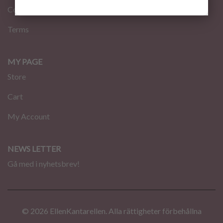
Contact
Terms
MY PAGE
Store
Cart
My Account
NEWS LETTER
Gå med i nyhetsbrev!
© 2026 EllenKantarellen. Alla rättigheter förbehållna