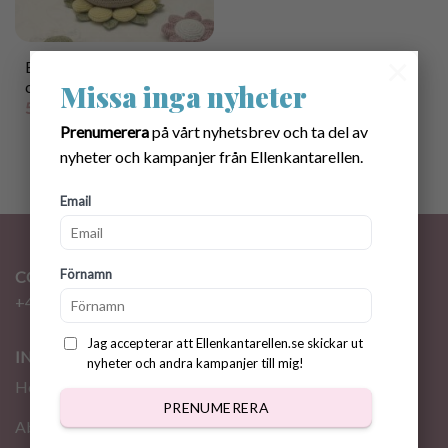
×
Bunny stacking toy
crochet pattern
Missa inga nyheter
50.00
kr
Prenumerera
på vårt nyhetsbrev och ta del av
nyheter och kampanjer från Ellenkantarellen.
Email
Förnamn
CONTACT
+46 72 310 46 48
info@ellenkantarellen.se
Jag accepterar att Ellenkantarellen.se skickar ut
INFORMATION
nyheter och andra kampanjer till mig!
Home
PRENUMERERA
About me