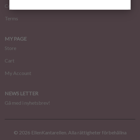
Contact
Terms
MY PAGE
Store
Cart
My Account
NEWS LETTER
Gå med i nyhetsbrev!
© 2026 EllenKantarellen. Alla rättigheter förbehållna