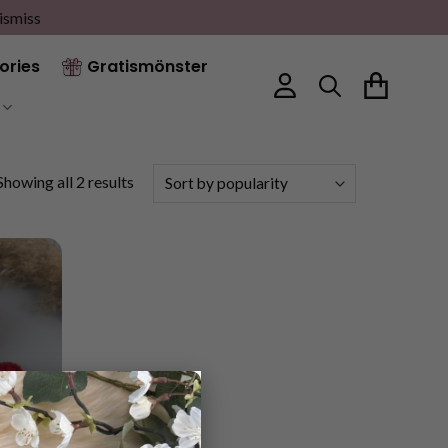
ismiss
ories
Gratismönster
Sorted
Showing all 2 results
by
popularity
×