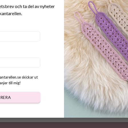
etsbrev och ta del av nyheter
kantarellen.
 Scrubbies with basket
Mönster virkade Hjärt Rundl
t pattern
Korg
kr
40.00
kr
antarellen.se skickar ut
jer till mig!
RERA