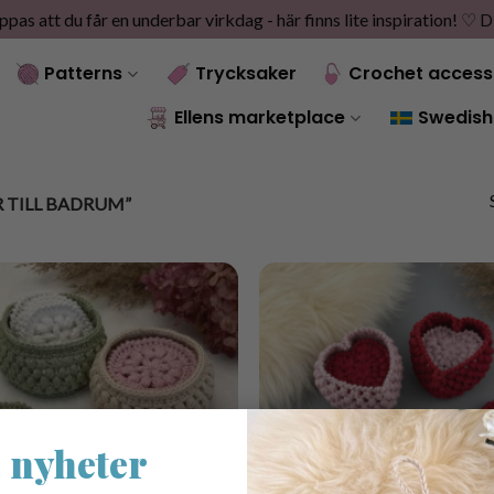
as att du får en underbar virkdag - här finns lite inspiration! ♡
D
Patterns
Trycksaker
Crochet access
Ellens marketplace
Swedish
 TILL BADRUM”
 nyheter