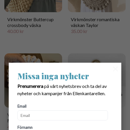
Virkmönster Buttercup
Virkmönster romantiska
crossbody väska
väskan Taylor
40.00
kr
35.00
kr
×
Missa inga nyheter
Prenumerera
på vårt nyhetsbrev och ta del av
nyheter och kampanjer från Ellenkantarellen.
Email
Virkmönster handväskan
Virkmönster Strandkasse
Miley
Miranda
40.00
kr
39.00
kr
Förnamn