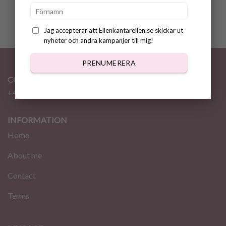
Jag accepterar att Ellenkantarellen.se skickar ut
nyheter och andra kampanjer till mig!
PRENUMERERA
CONTACT
+46 72 310 46 48
info@ellenkantarellen.se
INFORMATION
Home
About me
Contact
Terms