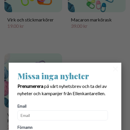
Virk och stickmarkörer
Macaron markörask
19.00
kr
39.00
kr
×
Missa inga nyheter
Prenumerera
på vårt nyhetsbrev och ta del av
nyheter och kampanjer från Ellenkantarellen.
Email
Virk och stickmarkörer
Hjärta
25.00
kr
Förnamn