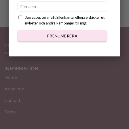
Jag accepterar att Ellenkantarellen.se skickar ut
nyheter och andra kampanjer till mig!
PRENUMERERA
CONTACT
+46 72 310 46 48
info@ellenkantarellen.se
INFORMATION
Home
About me
Contact
Terms