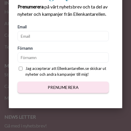
INFORMATION
Prenumerera
på vårt nyhetsbrev och ta del av
Home
nyheter och kampanjer från Ellenkantarellen.
About me
Email
Contact
Terms
Förnamn
MY PAGE
Jag accepterar att Ellenkantarellen.se skickar ut
Store
nyheter och andra kampanjer till mig!
Cart
PRENUMERERA
My Account
NEWS LETTER
Gå med i nyhetsbrev!