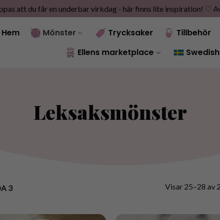
as att du får en underbar virkdag - här finns lite inspiration! ♡
A
Hem
Mönster
Trycksaker
Tillbehör
Ellens marketplace
Swedish
Leksaksmönster
Visar 25–28 av 2
A 3