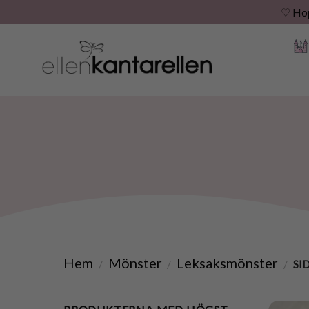
♡ Hopp
Skip
to
content
Hem
Mönster
Leksaksmönster
/
/
/
SID