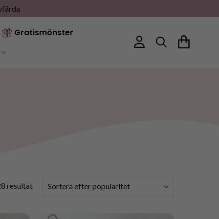
vfärda
Gratismönster
Sortera
8 resultat
efter
popularitet