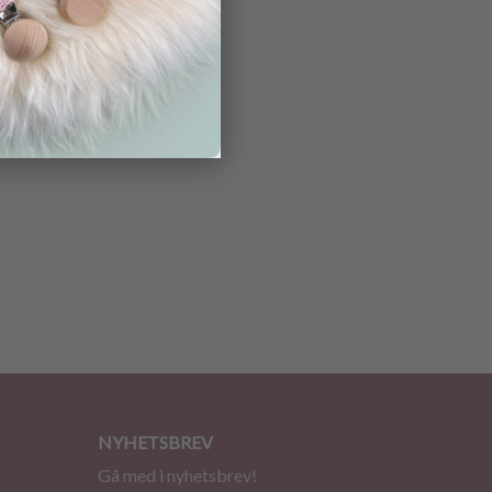
NYHETSBREV
Gå med i nyhetsbrev!