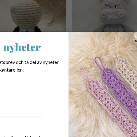
 nyheter
etsbrev och ta del av nyheter
kantarellen.
r virkad Präst
Mönster virkad Flodhäst
kr
45.00
kr