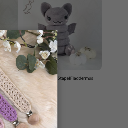
×
Mönster virkad StapelFladdermus
45.00
kr