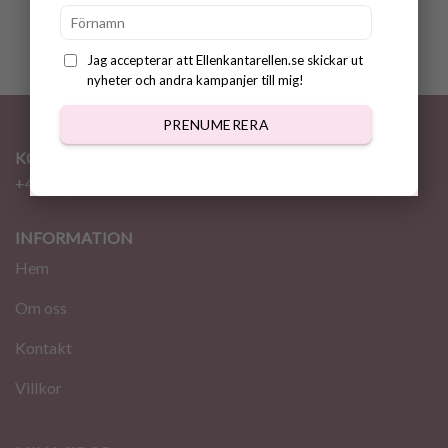
Jag accepterar att Ellenkantarellen.se skickar ut
nyheter och andra kampanjer till mig!
PRENUMERERA
KONTAKT
+46 72 310 46 48
info@ellenkantarellen.se
INFORMATION
Hem
Om oss
Kontakt
Villkor