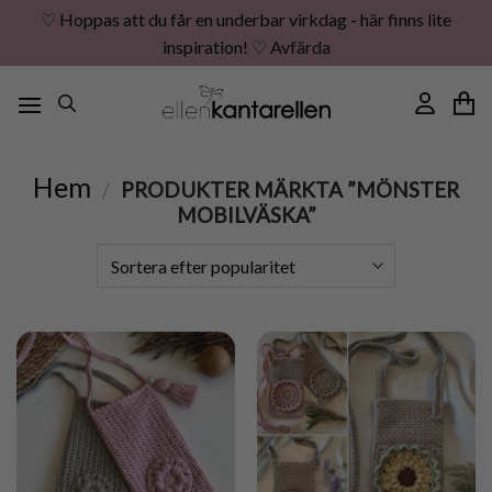
♡ Hoppas att du får en underbar virkdag - här finns lite
inspiration! ♡
Avfärda
Skip
to
content
Hem
/
PRODUKTER MÄRKTA ”MÖNSTER
MOBILVÄSKA”