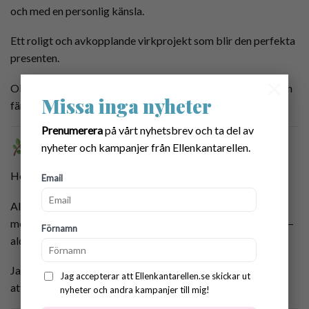
och med en personlig känsla.
Ett roligt och avkopplande virkprojekt som blir den perfekta
presenten.
×
Observera: Detta är ett digitalt virkmönster (PDF) — inte en
Missa inga nyheter
färdig produkt.
Prenumerera
på vårt nyhetsbrev och ta del av
Om Designern
nyheter och kampanjer från Ellenkantarellen.
Hej, jag heter Ellen ♡
Email
Alla mönster i min shop är omsorgsfullt designade för hand
med kreativitet, omtanke och en genuin kärlek till virkning —
Förnamn
aldrig skapade med hjälp av AI.
Jag skapar mönster som är mysiga, inspirerande och roliga
Jag accepterar att Ellenkantarellen.se skickar ut
att virka.
nyheter och andra kampanjer till mig!