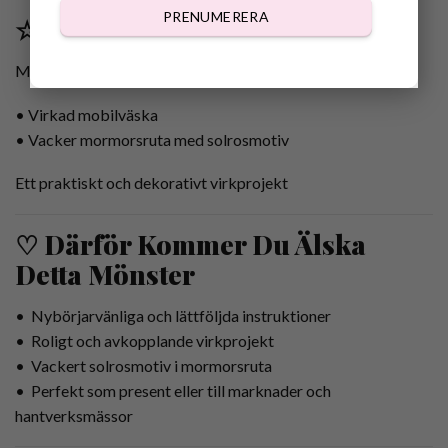
PRENUMERERA
☆ Detta Ingår
Mönstret innehåller instruktioner för att skapa:
• Virkad mobilväska
• Vacker mormorsruta med solrosmotiv
Ett praktiskt och dekorativt virkprojekt
♡ Därför Kommer Du Älska
Detta Mönster
• Nybörjarvänliga och lättföljda instruktioner
• Roligt och avkopplande virkprojekt
• Vackert solrosmotiv i mormorsruta
• Perfekt som present eller till marknader och
hantverksmässor