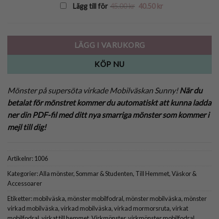
Det
Det
Lägg till för
45.00
kr
40.50
kr
ursprungliga
nuvarande
priset
priset
var:
är:
45.00 kr.
40.50 kr.
LÄGG I VARUKORG
KÖP NU
Mönster på supersöta virkade Mobilväskan Sunny!
När du
betalat för mönstret kommer du automatiskt att kunna ladda
ner din PDF-fil med ditt nya smarriga mönster som kommer i
mejl till dig!
Artikelnr:
1006
Kategorier:
Alla mönster
,
Sommar & Studenten
,
Till Hemmet
,
Väskor &
Accessoarer
Etiketter:
mobilväska
,
mönster mobilfodral
,
mönster mobilväska
,
mönster
virkad mobilväska
,
virkad mobilväska
,
virkad mormorsruta
,
virkat
mobilfodral
,
virkat till hemmet
,
Virkmönster
,
virkmönster mobilfodral
,