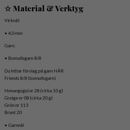
☆ Material & Verktyg
Virknål:
• 4,0 mm
Garn:
• Bomullsgarn 8/8
Du hittar förslag på garn HÄR
Friends 8/8 (bomullsgarn)
Honungsgul nr 28 (cirka 10 g)
Greige nr 08 (cirka 20 g)
Grön nr 113
Brunt 20
• Garnnål