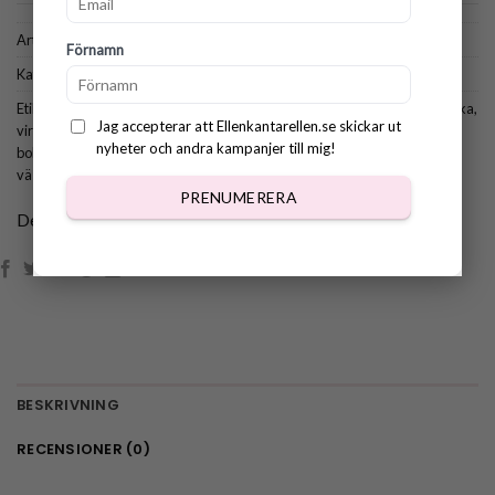
Artikelnr:
1005
Förnamn
Kategorier:
Alla mönster
,
Sommar & Studenten
,
Väskor & Accessoarer
Etiketter:
mönster boho väska
,
mönster virkad väska
,
trendig virkad väska
,
Jag accepterar att Ellenkantarellen.se skickar ut
virkad crossbody väska
,
virkad handväska
,
virkad väska
,
virkad väska
nyheter och andra kampanjer till mig!
boho
,
virkmönster boho
,
virkmönster handväska
,
virkmönster trendig
väska
PRENUMERERA
Dela:
BESKRIVNING
RECENSIONER (0)