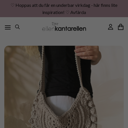
♡ Hoppas att du får en underbar virkdag - här finns lite
inspiration! ♡
Avfärda
Skip
to
content