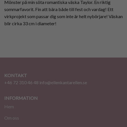
Mönster på min söta romantiska väska Taylor. En riktig
sommarfavorit. Fin att bära både till fest och vardag! Ett
virkprojekt som passar dig som inte är helt nybörjare! Väskan
blir cirka 33 cm i diameter!
KONTAKT
+46 72 310 46 48
info@ellenkantarellen.se
INFORMATION
Hem
Om oss