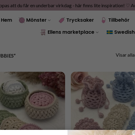
as att du får en underbar virkdag - här finns lite inspiration! ♡
A
Hem
Mönster
Trycksaker
Tillbehör
Ellens marketplace
Swedish
Visar alla
BBIES”