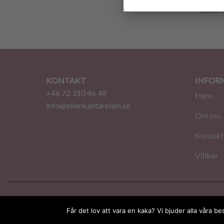
35.00
KONTAKT
INFOR
+46 72 310 46 48
Hem
info@ellenkantarellen.se
Om oss
Kontakt
Villkor
© 2026 EllenKantarellen. Alla rättigheter förbehålln
Får det lov att vara en kaka? Vi bjuder alla våra b