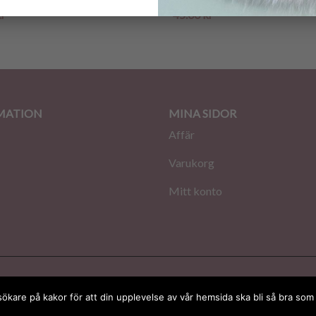
kr
45.00
kr
MATION
MINA SIDOR
Affär
Varukorg
Mitt konto
a
esökare på kakor för att din upplevelse av vår hemsida ska bli så bra som