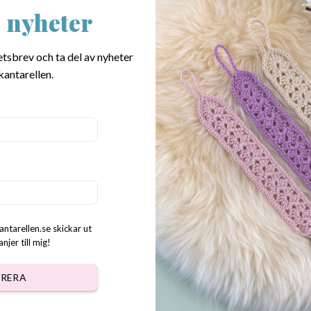
 nyheter
Mönster virkade Rundlar set
r virkade Rundlar med korg
etsbrev och ta del av nyheter
Bluebell
kr
kantarellen.
40.00
kr
antarellen.se skickar ut
jer till mig!
RERA
r virkade Rundlar med Påse
Mönster virkade Rundlar set