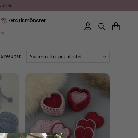
vfärda
Gratismönster
Sortera
 6 resultat
efter
popularitet