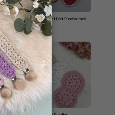
×
Mönster virkade Hjärt Rundlar med
Korg
40.00
kr
 Pumpa
Mönster virkade Rundlar