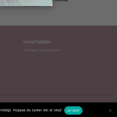
15.00
kr
NYHETSBREV
Gå med i nyhetsbrev!
 möjligt. Hoppas du tycker det är okej!
Ja tack!