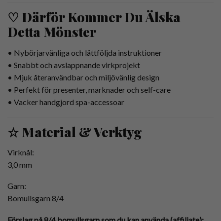
♡ Därför Kommer Du Älska
Detta Mönster
• Nybörjarvänliga och lättföljda instruktioner
• Snabbt och avslappnande virkprojekt
• Mjuk återanvändbar och miljövänlig design
• Perfekt för presenter, marknader och self-care
• Vacker handgjord spa-accessoar
☆ Material & Verktyg
Virknål:
3,0 mm
Garn:
Bomullsgarn 8/4
Förslag på 8/4 bomullsgarn som du kan använda (affiliate):