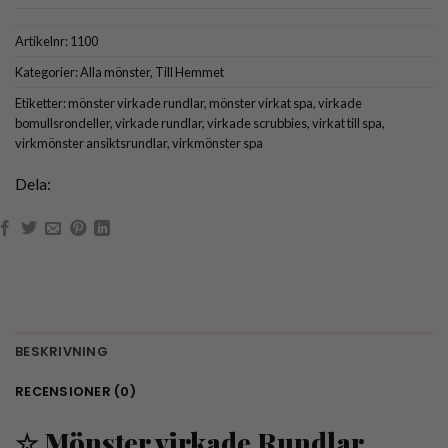
Artikelnr:
1100
Kategorier:
Alla mönster
,
Till Hemmet
Etiketter:
mönster virkade rundlar
,
mönster virkat spa
,
virkade
bomullsrondeller
,
virkade rundlar
,
virkade scrubbies
,
virkat till spa
,
virkmönster ansiktsrundlar
,
virkmönster spa
Dela:
BESKRIVNING
RECENSIONER (0)
☆ Mönster virkade Rundlar