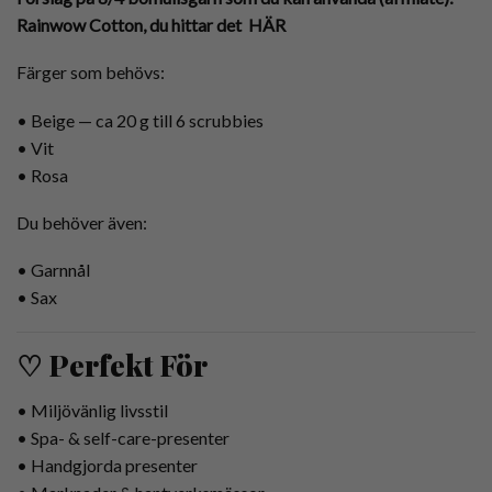
Rainwow Cotton, du hittar det
HÄR
Färger som behövs:
• Beige — ca 20 g till 6 scrubbies
• Vit
• Rosa
Du behöver även:
• Garnnål
• Sax
♡ Perfekt För
• Miljövänlig livsstil
• Spa- & self-care-presenter
• Handgjorda presenter