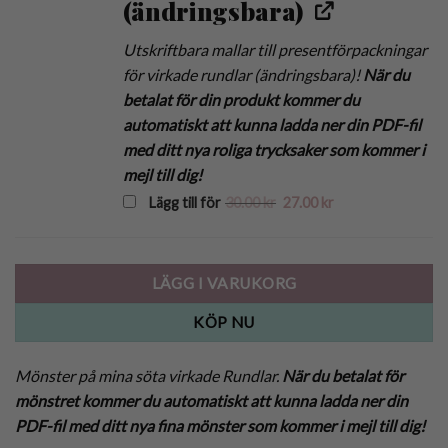
(ändringsbara)
Utskriftbara mallar till presentförpackningar
för virkade rundlar (ändringsbara)!
När du
betalat för din produkt kommer du
automatiskt att kunna ladda ner din PDF-fil
med ditt nya roliga trycksaker som kommer i
mejl till dig!
Det
Det
Lägg till för
30.00
kr
27.00
kr
ursprungliga
nuvarande
priset
priset
var:
är:
30.00 kr.
27.00 kr.
LÄGG I VARUKORG
KÖP NU
Mönster på mina söta virkade Rundlar.
När du betalat för
mönstret kommer du automatiskt att kunna ladda ner din
PDF-fil med ditt nya fina mönster som kommer i mejl till dig!