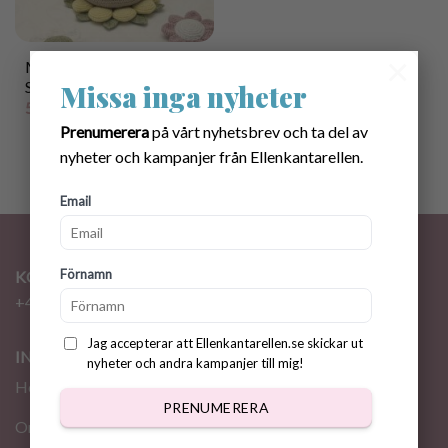
×
Mönster virkad
Stapelkanin
Missa inga nyheter
50.00
kr
Prenumerera
på vårt nyhetsbrev och ta del av
nyheter och kampanjer från Ellenkantarellen.
Email
Förnamn
KONTAKT
+46 72 310 46 48
info@ellenkantarellen.se
Jag accepterar att Ellenkantarellen.se skickar ut
INFORMATION
nyheter och andra kampanjer till mig!
Hem
PRENUMERERA
Om oss