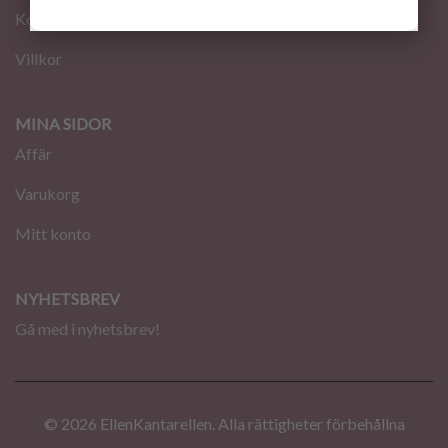
Kontakt
Villkor
MINA SIDOR
Affär
Varukorg
Mitt konto
NYHETSBREV
Gå med i nyhetsbrev!
© 2026 EllenKantarellen. Alla rättigheter förbehållna