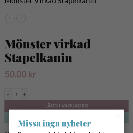
Mönster Virkad Stapelkanin
Mönster virkad
Stapelkanin
50.00
kr
Mönster virkad Stapelkanin mängd
LÄGG I VARUKORG
×
KÖP NU
Missa inga nyheter