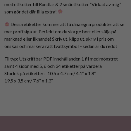
med etiketter till Rundlar & 2 småetiketter ”Virkad av mig”
som gör det där lilla extra!
Dessa etiketter kommer att få dina egna produkter att se
mer proffsiga ut. Perfekt om du ska ge bort eller sälja på
marknad eller liknande! Skriv ut, klipp ut, skriv i pris om
önskas och markera rätt tvättsymbol – sedan är du redo!
Fil typ: Utskriftbar PDF innehållanden 1 fil med mönstret
samt 4 sidor med 5, 6 och 34 etiketter på vardera
Storlek på etiketter: 10.5 x 4.7 cm/ 4.1″ x 1.8″
19,5 x 3,5 cm/ 7.6″ x 1.3″