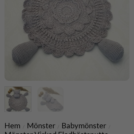
Hem
Mönster
Babymönster
/
/
/