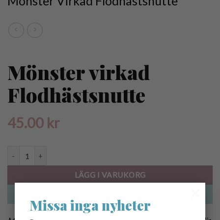
Mönster Virkad Flodhästsnutte
Mönster virkad
Flodhästsnutte
45.00
kr
Mönster virkad Flodhästsnutte mängd
LÄGG I VARUKORG
×
KÖP NU
Missa inga nyheter