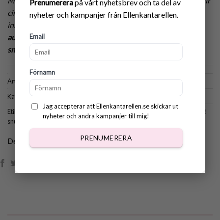
Mönster på min söta virkade Snutte med flodhäst! Filten blir
Prenumerera
på vårt nyhetsbrev och ta del av
cirka 26 cm i diameter utan ben och cirka 39 cm med ben
nyheter och kampanjer från Ellenkantarellen.
inräknat!
När du betalat för mönstret kommer du
automatiskt att kunna ladda ner din PDF-fil med ditt nya
Email
smarriga mönster som kommer i mejl till dig!
Förnamn
Artikelnr:
830
Kategorier:
Alla mönster
,
Babymönster
Jag accepterar att Ellenkantarellen.se skickar ut
Etiketter:
mönster virkad flodhäst
,
mönster virkad snutte
,
mönster virkad
nyheter och andra kampanjer till mig!
snuttefilt
,
virkad flodhäst
,
virkad snutte
,
virkad snuttefilt
,
virkat till baby
PRENUMERERA
Dela: