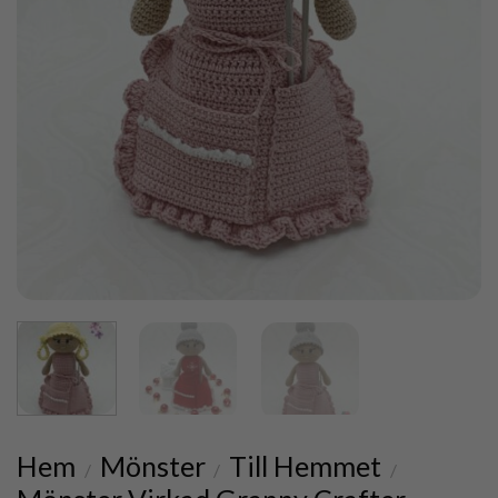
Hem
Mönster
Till Hemmet
/
/
/