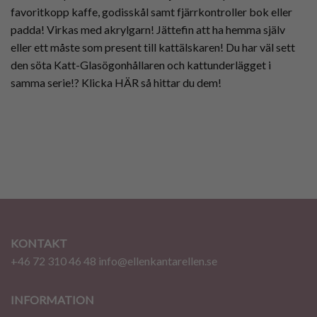
favoritkopp kaffe, godisskål samt fjärrkontroller bok eller
padda! Virkas med akrylgarn! Jättefin att ha hemma själv
eller ett måste som present till kattälskaren! Du har väl sett
den söta Katt-Glasögonhållaren och kattunderlägget i
samma serie!?
Klicka HÄR så hittar du dem!
KONTAKT
+46 72 310 46 48
info@ellenkantarellen.se
INFORMATION