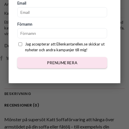
Email
Artikelnr:
1059
Kategorier:
Alla mönster
,
Amigurumi
,
Till Hemmet
Etiketter:
amigurumi
,
gratis virkmönster
,
virkad armstödsförvaring
,
virkad
Förnamn
katt
,
virkad soffaförvaring
,
virkat till fåtölj
,
virkat till hemmet
,
virkat till soffa
,
virkmönster katt
,
virkmönster soffaförvaring
Jag accepterar att Ellenkantarellen.se skickar ut
Dela:
nyheter och andra kampanjer till mig!
PRENUMERERA
BESKRIVNING
RECENSIONER (0)
Mönster på supersöt Katt Soffaförvaring att hänga över
armstödet på din soffa eller fåtölj – till exempelvis din