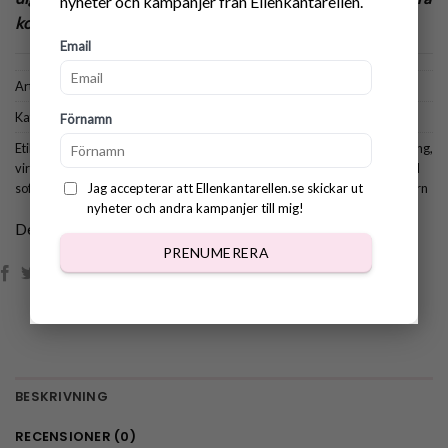
nyheter och kampanjer från Ellenkantarellen.
kolumnen ”Nedladdning”)
Email
Artikelnr:
1063
Kategorier:
Alla mönster
,
Amigurumi
,
Till Hemmet
Förnamn
Etiketter:
amigurumi
,
virk
,
virkad armstödsförvaring
,
virkad soffaförvaring
,
virkad tvättbjörn
,
virkade djur
,
virkat till fåtölj
,
virkat till hemmet
,
virkat till
soffa
,
virkmönster djur
,
virkmönster soffaförvaring
,
virkmönster tvättbjörn
Jag accepterar att Ellenkantarellen.se skickar ut
nyheter och andra kampanjer till mig!
Dela:
PRENUMERERA
BESKRIVNING
RECENSIONER (0)