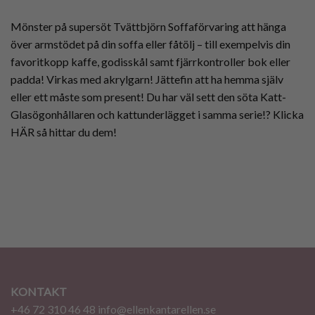
Mönster på supersöt Tvättbjörn Soffaförvaring att hänga
över armstödet på din soffa eller fåtölj – till exempelvis din
favoritkopp kaffe, godisskål samt fjärrkontroller bok eller
padda! Virkas med akrylgarn! Jättefin att ha hemma själv
eller ett måste som present! Du har väl sett den söta Katt-
Glasögonhållaren och kattunderlägget i samma serie!?
Klicka
HÄR så hittar du dem!
KONTAKT
+46 72 310 46 48
info@ellenkantarellen.se