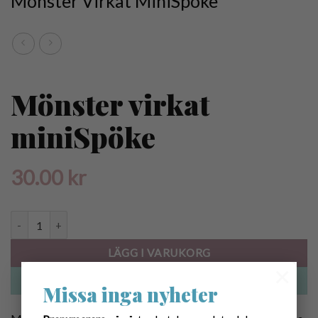
Mönster Virkat MiniSpöke
Mönster virkat
miniSpöke
30.00
kr
Mönster virkat miniSpöke mängd
LÄGG I VARUKORG
×
KÖP NU
Missa inga nyheter