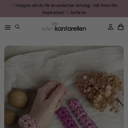
♡ Hoppas att du får en underbar virkdag - här finns lite
inspiration! ♡
Avfärda
Skip
to
content