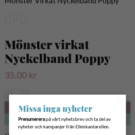
Mönster Virkat Nyckelband Poppy
Mönster virkat
Nyckelband Poppy
35.00
kr
Mönster virkat Nyckelband Poppy mängd
×
Missa inga nyheter
LÄGG I VARUKORG
Prenumerera
på vårt nyhetsbrev och ta del av
KÖP NU
nyheter och kampanjer från Ellenkantarellen.