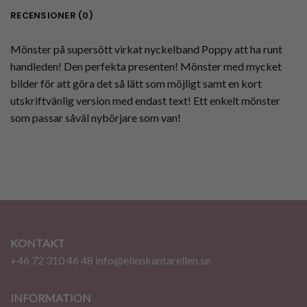
RECENSIONER (0)
Mönster på supersött virkat nyckelband Poppy att ha runt
handleden! Den perfekta presenten! Mönster med mycket
bilder för att göra det så lätt som möjligt samt en kort
utskriftvänlig version med endast text! Ett enkelt mönster
som passar såväl nybörjare som van!
KONTAKT
+46 72 310 46 48
info@ellenkantarellen.se
INFORMATION