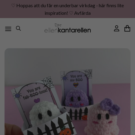
♡ Hoppas att du får en underbar virkdag - här finns lite
inspiration! ♡
Avfärda
Skip
to
content