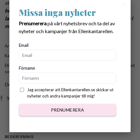
×
att skriva ut och sätta på dina handgjorda Rundlar!
När du
Missa inga nyheter
betalat för Etiketterna kommer du automatiskt att kunna
ladda ner din PDF-fil med dina nya fina mallar som kommer i
Prenumerera
på vårt nyhetsbrev och ta del av
mejl till dig!
nyheter och kampanjer från Ellenkantarellen.
Email
Artikelnr:
7026
Kategori:
Trycksaker
Etiketter:
eitketter handmade
,
etikett till scrubbie
,
etiketter till virkat
,
virkad
Förnamn
scrubbie etikett
,
virkad scrubbie förpackning
Dela:
Jag accepterar att Ellenkantarellen.se skickar ut
nyheter och andra kampanjer till mig!
PRENUMERERA
BESKRIVNING