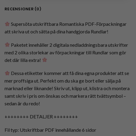
RECENSIONER (0)
Supersöta utskriftbara Romantiska PDF-Förpackningar
att skriva ut och sätta på dina handgjorda Rundlar!
Paketet innehåller 2 digitala nedladdningsbara utskrifter
med 2 olika storlekar av förpackningar till Rundlar som gör
det där lilla extra!
Dessa etiketter kommer att få dina egna produkter att se
mer proffsiga ut. Perfekt om du ska ge bort eller sälja på
marknad eller liknande! Skriv ut, klipp ut, klistra och montera
samt skriv i pris om önskas och markera rätt tvättsymbol –
sedan är du redo!
++++++++ DETALJER ++++++++
Fil typ: Utskriftbar PDF innehållande 6 sidor