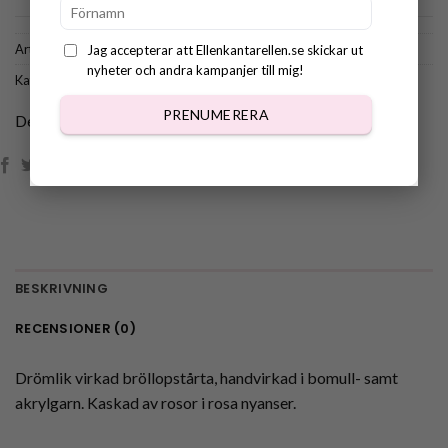
Artikelnr:
101-g
Jag accepterar att Ellenkantarellen.se skickar ut
nyheter och andra kampanjer till mig!
Kategorier:
Tårtor och bakelser
,
Virkade Bakverk
PRENUMERERA
Dela:
BESKRIVNING
RECENSIONER (0)
Drömlik virkad bröllopstårta, handvirkad i bomull- samt
akrylgarn. Kaskad av rosor i rosa nyanser.