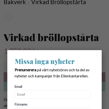
Bakverk
Virkad Bröllopstårta
/
Virkad bröllopstårta
1,350.00
kr
×
Missa inga nyheter
Virkad bröllopstårta mängd
Prenumerera
på vårt nyhetsbrev och ta del av
nyheter och kampanjer från Ellenkantarellen.
LÄGG I VARUKORG
KÖP NU
Email
Drömlik virkad bröllopstårta, handvirkad i bomull- samt
Förnamn
akrylgarn. Kaskad av rosor i rosa nyanser.