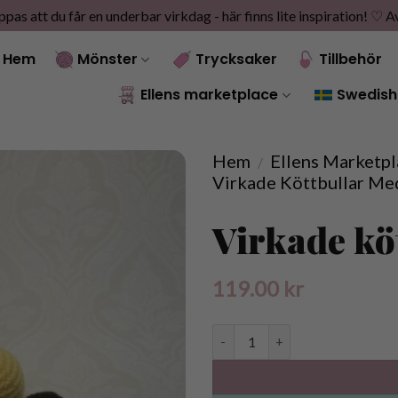
as att du får en underbar virkdag - här finns lite inspiration! ♡
A
Hem
Mönster
Trycksaker
Tillbehör
Ellens marketplace
Swedish
Hem
Ellens Marketpl
/
Virkade Köttbullar M
Virkade kö
119.00
kr
Virkade köttbullar med mos män