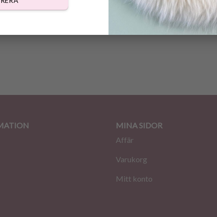
RERA
BESKRIVNING
RECENSIONER (0)
MATION
MINA SIDOR
Affär
Varukorg
Mitt konto