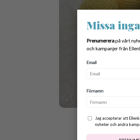
Missa inga
Prenumerera
på vårt nyh
och kampanjer från Ellen
Email
Förnamn
Jag accepterar att Ellenk
nyheter och andra kampan