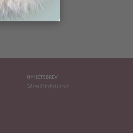
NYHETSBREV
Gå med i nyhetsbrev!