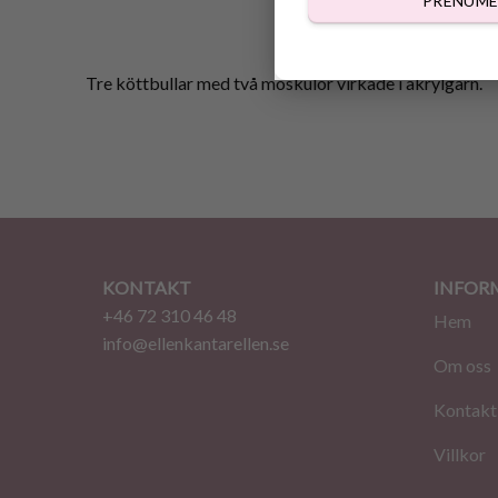
PRENUME
Tre köttbullar med två moskulor virkade i akrylgarn.
KONTAKT
INFOR
+46 72 310 46 48
Hem
info@ellenkantarellen.se
Om oss
Kontakt
Villkor