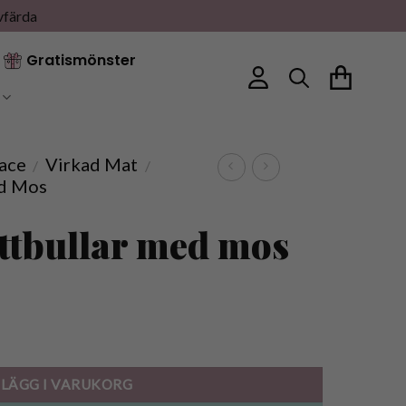
vfärda
Gratismönster
ace
Virkad Mat
/
/
ed Mos
ttbullar med mos
gd
LÄGG I VARUKORG