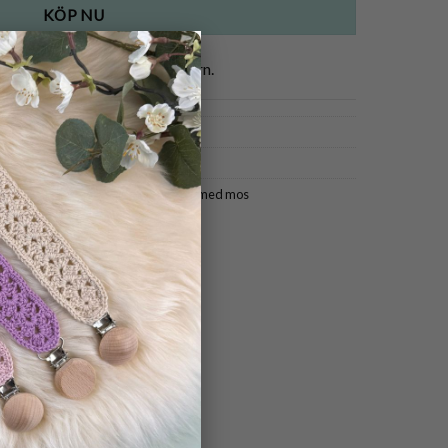
KÖP NU
×
kulor, handvirkade i akrylgarn.
irkade köttbullar
,
virkade köttbullar med mos