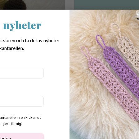
 nyheter
Virkade köttbullar med två mos
etsbrev och ta del av nyheter
Artikelnr:
502
kantarellen.
Kategori:
Virkad mat
Etiketter:
virkad leksak
,
virkad mat
,
v
Dela:
antarellen.se skickar ut
jer till mig!