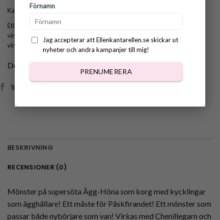
Förnamn
Kategorier:
Alla mönster
,
Amigurumi
,
Påskmönster
,
Till Hemmet
Etiketter:
påskmönster
,
virkad ägghållare
,
virkad äggkopp
,
virkad höna
,
virkad kyckling
,
virkad tupp
,
virkat till påsk
,
virkmönster äggkopp
,
Jag accepterar att Ellenkantarellen.se skickar ut
virkmönster äggkorg
,
virkmönster höna
,
virkmönster kyckling
nyheter och andra kampanjer till mig!
Dela:
PRENUMERERA
BESKRIVNING
RECENSIONER (0)
Mönster på supersöta Ägg-Höna som korg med kycklingar
som ägghållare! Ett måste för Påskfirandet! Ett mönster som
passar både nybörjare som van! Virkas med Chenillegarn och