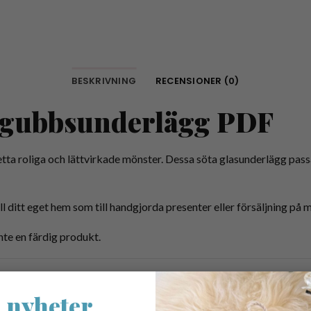
BESKRIVNING
RECENSIONER (0)
dgubbsunderlägg PDF
a roliga och lättvirkade mönster. Dessa söta glasunderlägg passa
ll ditt eget hem som till handgjorda presenter eller försäljning på 
nte en färdig produkt.
 nyheter