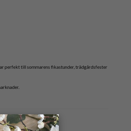
r perfekt till sommarens fikastunder, trädgårdsfester
marknader.
×