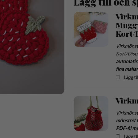
Lägg till och 
Virkm
Muggv
Kort/
Virkmönst
Kort/Disp
automatisk
fina mallar
Lägg til
Virkm
Virkmönst
mönstret 
PDF-fil me
Lägg til