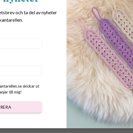
etsbrev och ta del av nyheter
hand med kreativitet, omtanke och en genuin kärlek till virkning — 
kantarellen.
iga att virka.
antarellen.se skickar ut
jer till mig!
 ger dukningen en lekfull och somrig känsla.
RERA
yg