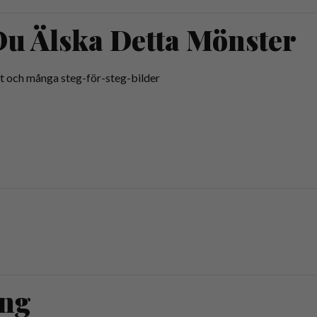
u Älska Detta Mönster
xt och många steg-för-steg-bilder
ing