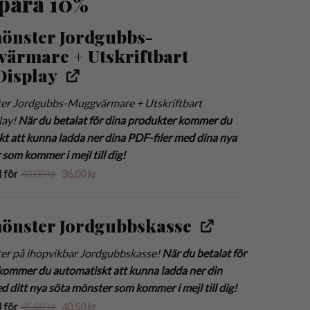
spara 10%
önster Jordgubbs-
ärmare + Utskriftbart
Display
er Jordgubbs-Muggvärmare + Utskriftbart
lay!
När du betalat för dina produkter kommer du
t att kunna ladda ner dina PDF-filer med dina nya
 som kommer i mejl till dig!
Det
Det
l för
40.00
kr
36.00
kr
ursprungliga
nuvarande
priset
priset
var:
är:
40.00 kr.
36.00 kr.
önster Jordgubbskasse
er på ihopvikbar Jordgubbskasse!
När du betalat för
kommer du automatiskt att kunna ladda ner din
d ditt nya söta mönster som kommer i mejl till dig!
Det
Det
l för
45.00
kr
40.50
kr