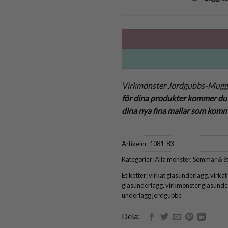
Virkmönster Jordgubbs-Muggv
för dina produkter kommer du 
dina nya fina mallar som kommer
Artikelnr:
1081-83
Kategorier:
Alla mönster
,
Sommar & S
Etiketter:
virkat glasunderlägg
,
virkat
glasunderlägg
,
virkmönster glasunde
underlägg jordgubbe
Dela: