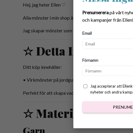
Hej, jag heter Ellen ♡
Prenumerera
på vårt nyh
Alla mönster i min shop är omsorgsfullt designade för 
och kampanjer från Ellen
Jag skapar mönster som är mysiga, inspirerande och rol
Email
☆ Detta Ingår
Förnamn
Ditt köp innehåller:
• Virkmönster på jordgubbsunderlägg (PDF)
Jag accepterar att Ellenk
nyheter och andra kampan
Perfekt för att skapa vackra handgjorda underlägg som
PRENUME
☆ Material & Verkt
Garn