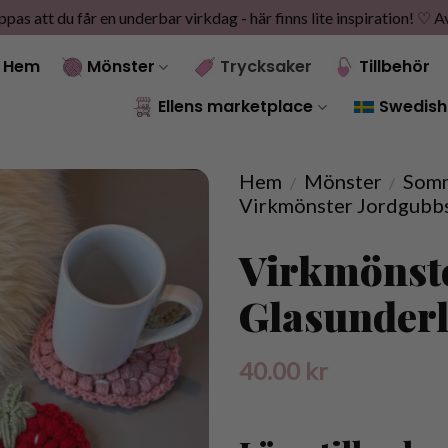
as att du får en underbar virkdag - här finns lite inspiration! ♡
A
Hem
Mönster
Trycksaker
Tillbehör
Ellens marketplace
Swedish
Hem
Mönster
Somm
/
/
Virkmönster Jordgubb
Virkmönst
Glasunder
40.00
kr