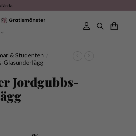
vfärda
Gratismönster
ar & Studenten
/
s-Glasunderlägg
er Jordgubbs-
lägg