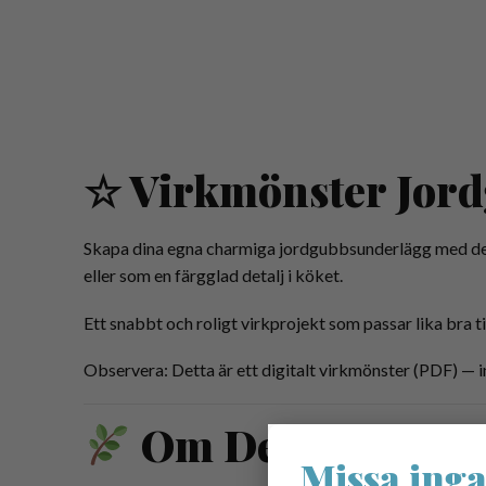
☆ Virkmönster Jor
Skapa dina egna charmiga jordgubbsunderlägg med dett
eller som en färgglad detalj i köket.
Ett snabbt och roligt virkprojekt som passar lika bra ti
Observera: Detta är ett digitalt virkmönster (PDF) — i
Om Designern
Missa inga