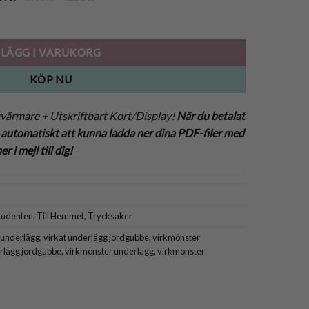
ursprungliga
nuvarande
priset
priset
var:
är:
45.00 kr.
40.50 kr.
LÄGG I VARUKORG
KÖP NU
ärmare + Utskriftbart Kort/Display!
När du betalat
automatiskt att kunna ladda ner dina PDF-filer med
 i mejl till dig!
tudenten
,
Till Hemmet
,
Trycksaker
 underlägg
,
virkat underlägg jordgubbe
,
virkmönster
rlägg jordgubbe
,
virkmönster underlägg
,
virkmönster