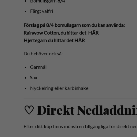
Bomullsgarn
8/4
Färg: valfri
Förslag på 8/4 bomullsgarn som du kan använda:
Rainwow Cotton, du hittar det
HÄR
Hjertegarn du hittar det
HÄR
Du behöver också:
Garnnål
Sax
Nyckelring eller karbinhake
♡ Direkt Nedladdn
Efter ditt köp finns mönstren tillgängliga för direkt 