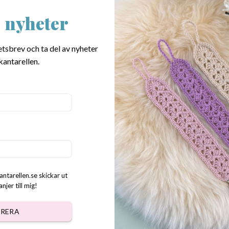
 nyheter
etsbrev och ta del av nyheter
hand med kreativitet, omtanke och en genuin kärlek till virkning –
kantarellen.
iga att virka.
antarellen.se skickar ut
jer till mig!
RERA