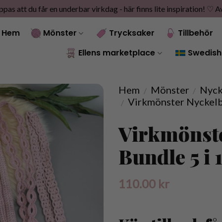
as att du får en underbar virkdag - här finns lite inspiration! ♡
A
Hem
Mönster
Trycksaker
Tillbehör
Ellens marketplace
Swedish
Hem
Mönster
Nyck
/
/
Virkmönster Nyckelb
/
Virkmönst
Bundle 5 i 
110.00
kr