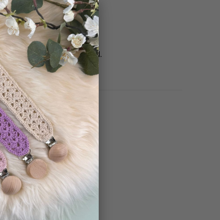
×
aldrig skapade med hjälp av AI
.