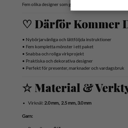
Fem olika designer som gör det enkelt att skapa en va
♡ Därför Kommer D
• Nybörjarvänliga och lättföljda instruktioner
• Fem kompletta mönster i ett paket
• Snabba och roliga virkprojekt
• Praktiska och dekorativa designer
• Perfekt för presenter, marknader och vardagsbruk
☆ Material & Verkt
Virknål:
2.0 mm, 2.5 mm, 3.0 mm
Garn: