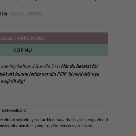
Det
Det
l för
45.00
kr
40.50
kr
ursprungliga
nuvarande
priset
priset
var:
är:
45.00 kr.
40.50 kr.
LÄGG I VARUKORG
KÖP NU
ade Nyckelband Bundle 5 i1!
När du betalat för
t att kunna ladda ner din PDF-fil med ditt nya
jl till dig!
r & Nyckelband
r virkad nyckelring
,
virkad blomma
,
virkad nyckelkedja
,
virkad
nster
,
virkmönster nybörjare
,
virkmönster nyckelband
,