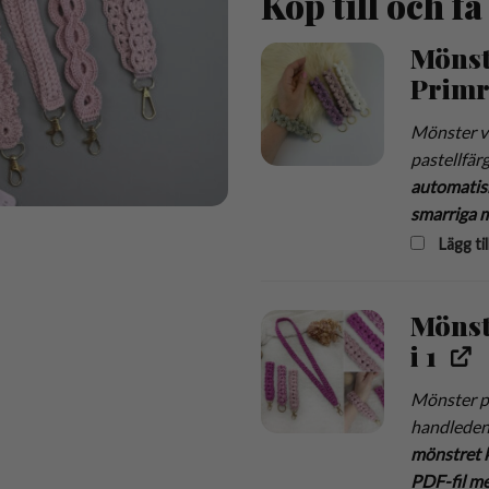
Köp till och f
Mönst
Primr
Mönster vi
pastellfär
automatisk
smarriga m
Lägg til
Mönst
i 1
Mönster på
handleden
mönstret 
PDF-fil me