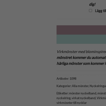
dig!
Lägg til
Virkmönster med blominspirer
mönstret kommer du automatisk
härliga mönster som kommer i me
Artikelnr:
1098
Kategorier:
Alla mönster
,
Nyckelringa
Etiketter:
mönster nyckelband
,
mönste
nyckelring
,
virkat nyckelband
,
Virkmö
virkmösnter till nycklar