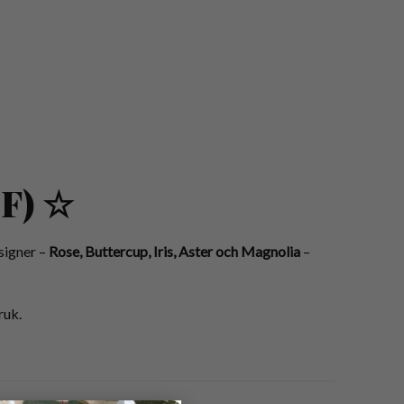
DF) ☆
signer –
Rose, Buttercup, Iris, Aster och Magnolia
–
ruk.