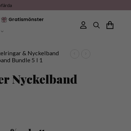
vfärda
Gratismönster
elringar & Nyckelband
and Bundle 5 I 1
er Nyckelband
1