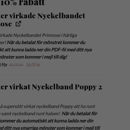
å 10% rabatt
er virkade Nyckelbandet
ose
rkade Nyckelbandet Primrose i härliga
ger!
När du betalat för mönstret kommer du
t att kunna ladda ner din PDF-fil med ditt nya
önster som kommer i mejl till dig!
Det
Det
l för
40.00
kr
36.00
kr
ursprungliga
nuvarande
priset
priset
var:
är:
40.00 kr.
36.00 kr.
er virkat Nyckelband Poppy 2
 supersött virkat nyckelband Poppy att ha runt
 samt nyckelband runt halsen!
När du betalat för
kommer du automatiskt att kunna ladda ner din
d ditt nya smarriga mönster som kommer i mejl till