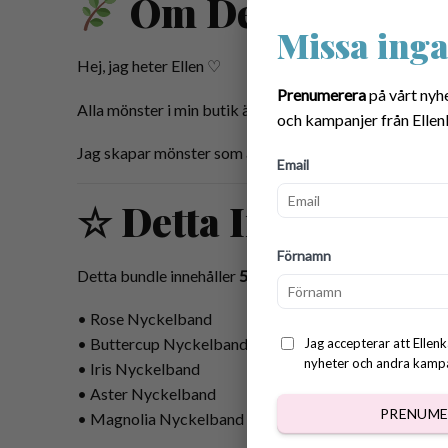
Om Designern
Missa inga
Hej, jag heter Ellen ♡
Prenumerera
på vårt nyh
Alla mönster i min butik är omsorgsfullt designade för 
och kampanjer från Ellen
Jag skapar mönster som är mysiga, inspirerande och rol
Email
☆ Detta Ingår
Förnamn
Detta bundle innehåller
5 kompletta virkmönster
:
• Rose Nyckelband
• Buttercup Nyckelband
Jag accepterar att Ellenk
nyheter och andra kampan
• Iris Nyckelband
• Aster Nyckelband
PRENUME
• Magnolia Nyckelband