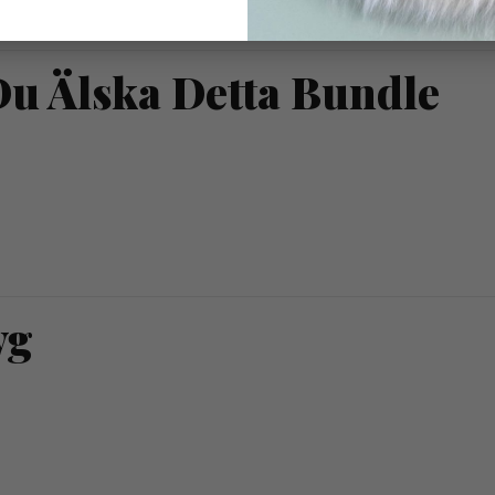
cker kollektion med varierande uttryck.
u Älska Detta Bundle
yg