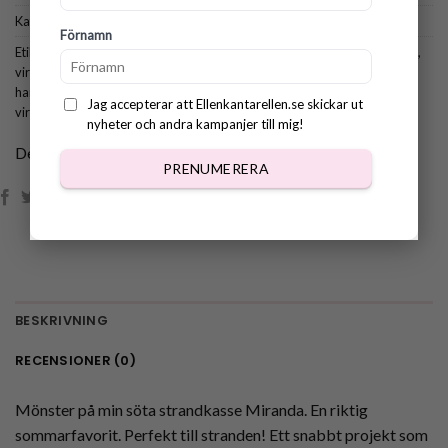
Kategorier:
Alla mönster
,
Sommar & Studenten
Förnamn
Etiketter:
mönster virkad väska
,
trendig virkad väska
,
virkad handväska
,
virkad strandväska
,
virkad väska
,
virkad väska boho
,
virkmönster
handväska
,
virkmönster strandkasse
,
virkmönster strandväska
,
Jag accepterar att Ellenkantarellen.se skickar ut
virkmönster trendig väska
,
virkmönster väskan Miranda
nyheter och andra kampanjer till mig!
Dela:
PRENUMERERA
BESKRIVNING
RECENSIONER (0)
Mönster på min söta strandkasse Miranda. En riktig
sommarfavorit. Perfekt till stranden! Ett snabbt projekt som