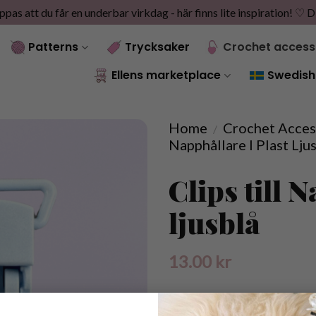
as att du får en underbar virkdag - här finns lite inspiration! ♡
D
Patterns
Trycksaker
Crochet access
Ellens marketplace
Swedish
Home
Crochet Acces
/
Napphållare I Plast Lju
Clips till 
ljusblå
13.00
kr
Slut i lager