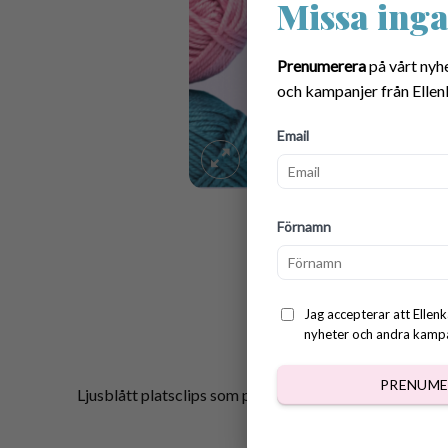
Missa inga
Prenumerera
på vårt nyh
och kampanjer från Ellen
Email
Förnamn
Jag accepterar att Ellenk
nyheter och andra kampan
PRENUME
Ljusblått platsclips som passar bra till napphållare, b