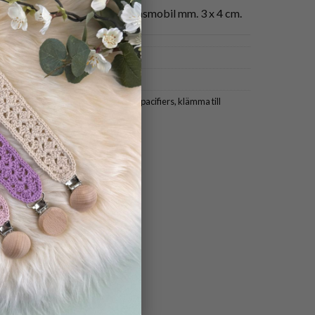
r bra till napphållare, barnvagnsmobil mm. 3 x 4 cm.
ifier holders
,
clips for braces
,
clips for pacifiers
,
klämma till