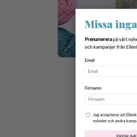
Missa inga
Prenumerera
på vårt nyh
och kampanjer från Ellen
Email
Förnamn
Jag accepterar att Ellenk
nyheter och andra kampan
PRENUME