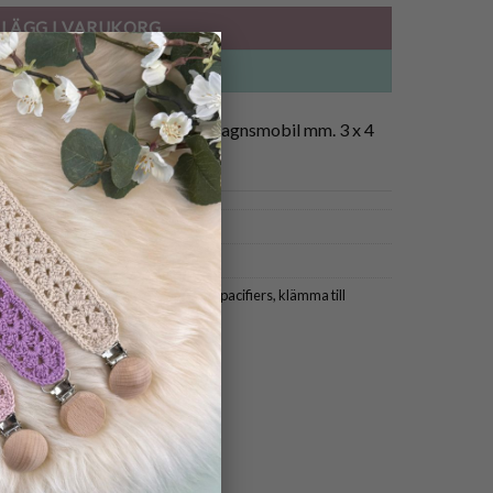
LÄGG I VARUKORG
×
BUY NOW
sar bra till napphållare, barnvagnsmobil mm. 3 x 4
ifier holders
,
clips for braces
,
clips for pacifiers
,
klämma till