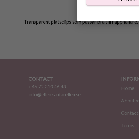
Transparent platsclips som passar bra till napphållare
CONTACT
INFOR
+46 72 310 46 48
Home
info@ellenkantarellen.se
About 
Contact
Terms