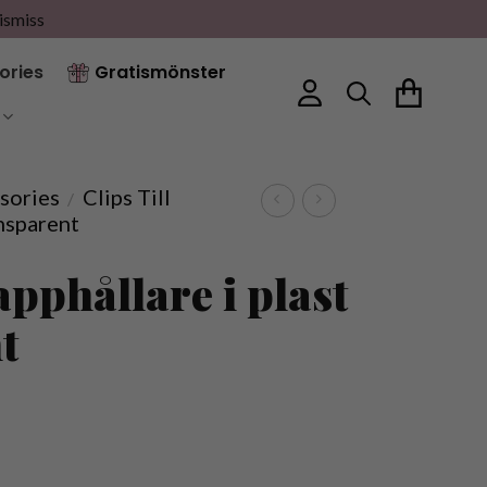
ismiss
ories
Gratismönster
sories
Clips Till
/
ansparent
Napphållare i plast
t