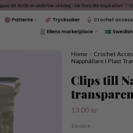
as att du får en underbar virkdag - här finns lite inspiration! ♡
D
Patterns
Trycksaker
Crochet access
Ellens marketplace
Swedish
Home
Crochet Acces
/
Napphållare I Plast Tr
Clips till 
transparen
13.00
kr
1 in stock