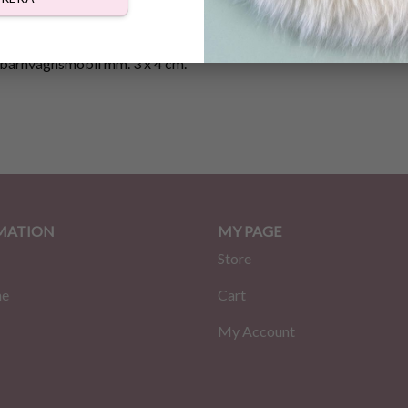
DESCRIPTION
REVIEWS (0)
, barnvagnsmobil mm. 3 x 4 cm.
MATION
MY PAGE
Store
me
Cart
My Account