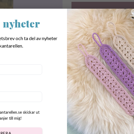
 nyheter
Transparent platsclips som pas
etsbrev och ta del av nyheter
cm.
kantarellen.
SKU:
6031
Category:
Crochet accessories
Tags:
clips
,
clips for baby
,
clips for pac
napphållare
,
napphållare clips
Dela:
antarellen.se skickar ut
jer till mig!
RERA