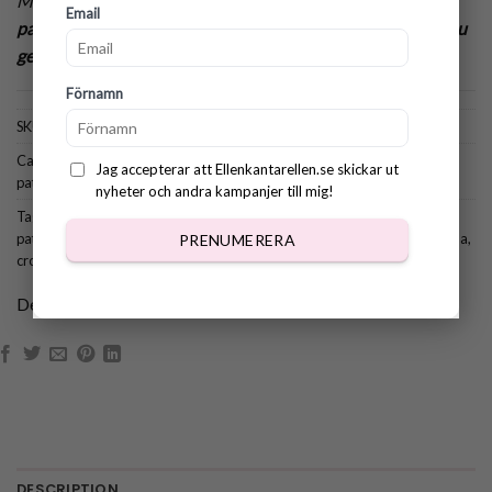
Mönster på Mysig virkad Stapel – Fladdermus.
!
!
After
Email
payment you can instantly download your new pattern! You
get an email with a link to the pattern.
Förnamn
SKU:
946
Categories:
Alla mönster
,
Babymönster
,
Fall & Halloween patterns
,
Toy
Jag accepterar att Ellenkantarellen.se skickar ut
patterns
nyheter och andra kampanjer till mig!
Tags:
crochet pattern amigurumi
,
crochet pattern stacking toy
,
crochet
pattern bat
,
crochet pattern llama
,
crochet bat
,
crochet bunny
,
crochet lama
,
PRENUMERERA
crochet stacking toy
,
crochet pattern
Dela:
DESCRIPTION