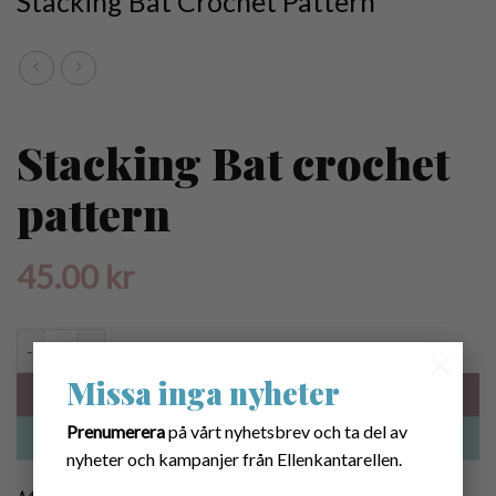
Stacking Bat Crochet Pattern
Stacking Bat crochet
pattern
45.00
kr
Mönster virkad StapelFladdermus quantity
×
Missa inga nyheter
LÄGG I VARUKORG
Prenumerera
på vårt nyhetsbrev och ta del av
BUY NOW
nyheter och kampanjer från Ellenkantarellen.