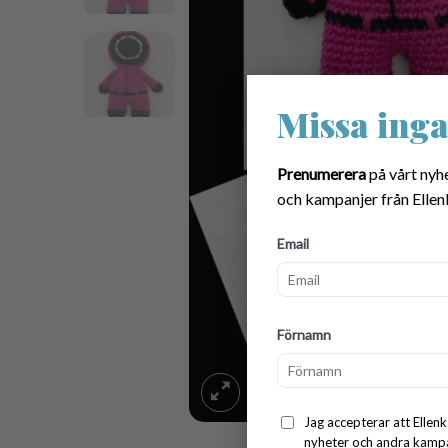
Missa inga
Prenumerera
på vårt nyh
och kampanjer från Ellen
Email
Förnamn
Jag accepterar att Ellenk
nyheter och andra kampan