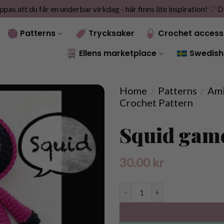
as att du får en underbar virkdag - här finns lite inspiration! ♡
D
Patterns
Trycksaker
Crochet access
Ellens marketplace
Swedish
Home
Patterns
Am
/
/
Crochet Pattern
Squid game
30.00
kr
Mönster virkade Squid game figu