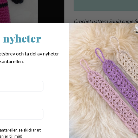
Crochet pattern Squid game fi
you can instantly download you
 nyheter
pattern.
etsbrev och ta del av nyheter
SKU:
768
kantarellen.
Categories:
Alla mönster
,
Amigurumi
Tags:
amigurumi
,
figures squid game
mönster virkad squid game
,
Squid ga
amigurumi
,
crochet pattern Squid ga
Dela:
antarellen.se skickar ut
jer till mig!