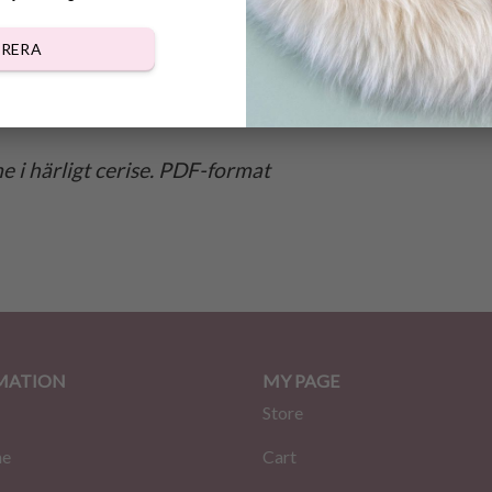
RERA
DESCRIPTION
REVIEWS (0)
 i härligt cerise. PDF-format
MATION
MY PAGE
Store
me
Cart