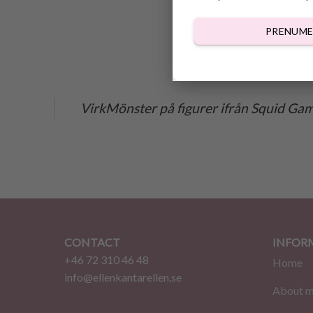
PRENUME
VirkMönster på figurer ifrån Squid Game
CONTACT
INFOR
+46 72 310 46 48
Home
info@ellenkantarellen.se
About 