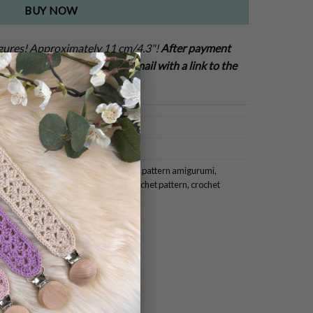
BUY NOW
gures! Approximately 11 cm/4.3"!
After payment
×
r new pattern! You get an email with a link to the
,
Toy patterns
,
crochet pattern Squid game
,
crochet pattern amigurumi
,
me soldiers
,
crochet Squid game
,
crochet pattern
,
crochet
me