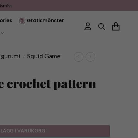
ismiss
ories
Gratismönster
igurumi
Squid Game
/
 crochet pattern
rer quantity
LÄGG I VARUKORG