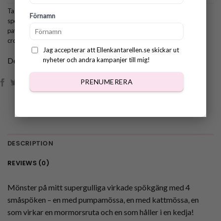
Tags:
crochet halloween
,
crochet headband
,
cute crochet ghost
,
virkat
Förnamn
spöke med mössa
,
virkat spökgäng
,
crochet pattern halloween
,
crochet
pattern headband
,
virkmönster öronvärmare
,
crochet pattern ghost
,
crochet pattern for halloween
Jag accepterar att Ellenkantarellen.se skickar ut
Dela:
nyheter och andra kampanjer till mig!
PRENUMERERA
DESCRIPTION
REVIEWS (0)
Mönster på mitt supergulliga virkade spökgäng med 4
småspöken – en med pumpamössa, en med kattmössa, en
som virkar en mormorsruta och en som håller i en kedja!