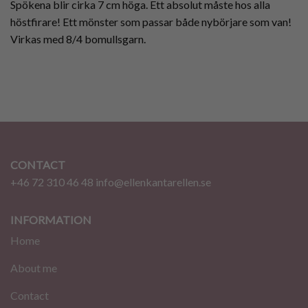
Spökena blir cirka 7 cm höga. Ett absolut måste hos alla
höstfirare! Ett mönster som passar både nybörjare som van!
Virkas med 8/4 bomullsgarn.
CONTACT
+46 72 310 46 48
info@ellenkantarellen.se
INFORMATION
Home
About me
Contact