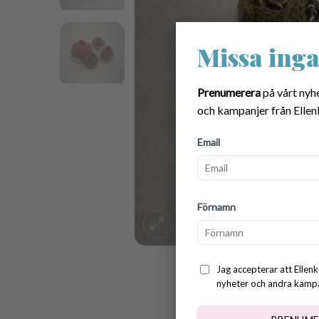
Missa inga
Prenumerera
på vårt nyh
och kampanjer från Ellen
Email
Förnamn
Jag accepterar att Ellenk
nyheter och andra kampan