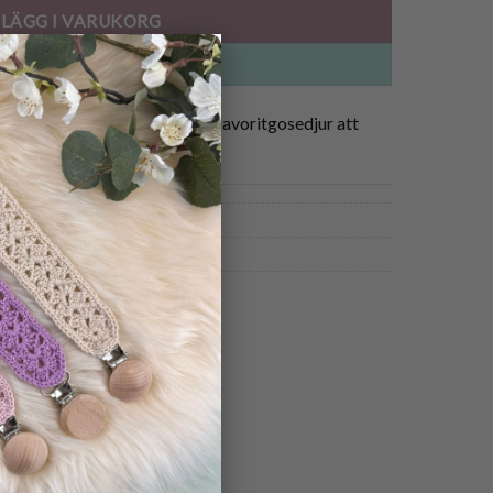
LÄGG I VARUKORG
×
BUY NOW
sgarn. För den lille eller hens favoritgosedjur att
st.
t
,
virkad kanelbulle
,
crochet pasties