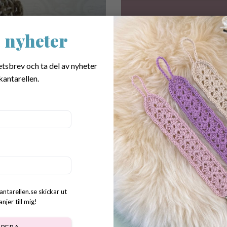
 nyheter
Liten kanelbulle virkad i bomull
etsbrev och ta del av nyheter
leka med i leksakscafet. 39 kr/
kantarellen.
SKU:
602
Category:
Crochet pastries
Tags:
till leksakscafet
,
till leksaksköke
Dela:
antarellen.se skickar ut
jer till mig!