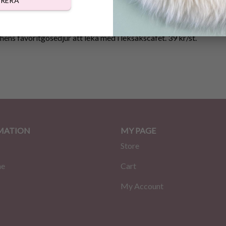
RERA
DESCRIPTION
REVIEWS (0)
r hens favoritgosedjur att leka med i leksakscafet. 39 kr/st.
MATION
MY PAGE
Store
me
Cart
My Account