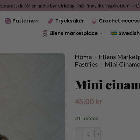
as att du får en underbar virkdag - här finns lite inspiration! ♡
D
Patterns
Trycksaker
Crochet access
Ellens marketplace
Swedish
Home
Ellens Market
/
Pastries
Mini Cinamo
/
Mini cinam
45.00
kr
34 in stock
Virkad kanelbulle mini quantity