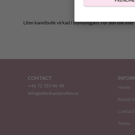
PRENUME
Liten kanelbulle virkad i bomullsgarn. För den lille elle
CONTACT
INFOR
+46 72 310 46 48
Home
info@ellenkantarellen.se
About 
Contact
Terms