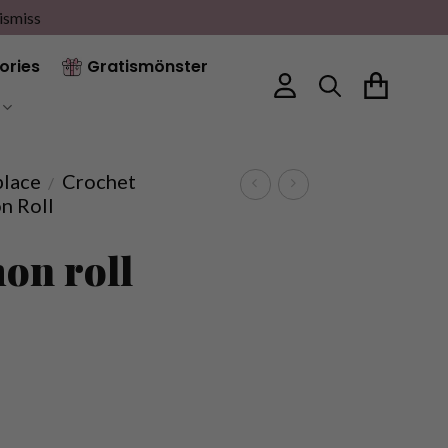
ismiss
ories
Gratismönster
place
Crochet
/
n Roll
on roll