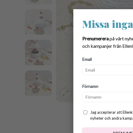
Missa inga
Prenumerera
på vårt nyh
och kampanjer från Ellen
Email
Förnamn
Jag accepterar att Ellenk
nyheter och andra kampan