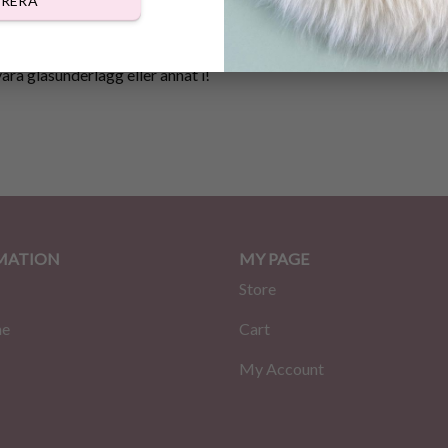
RERA
DESCRIPTION
REVIEWS (0)
ara glasunderlägg eller annat i!
MATION
MY PAGE
Store
me
Cart
My Account