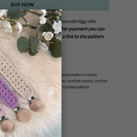
BUY NOW
×
form av en Höna att förvara glasunderlägg eller
ingår inte i detta mönster!
After payment you can
ttern! You get an email with a link to the pattern.
erns
,
Till Hemmet
ochet hen
,
pattern crochet chicken
,
crochet pattern rooster
,
r patterns
,
crochet hen
,
crochet chicken
,
crochet rooster
,
crochet
het for easter
,
crochet coaster
,
Easter crochet pattern