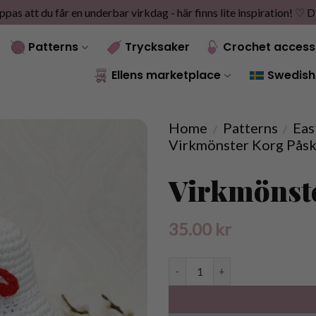
as att du får en underbar virkdag - här finns lite inspiration! ♡
D
Patterns
Trycksaker
Crochet access
Ellens marketplace
Swedish
Home
Patterns
Eas
/
/
Virkmönster Korg Pås
Virkmönst
35.00
kr
Virkmönster Korg PåskHöna qua