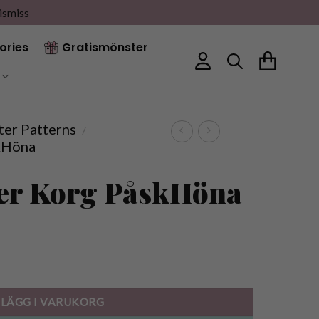
ismiss
ories
Gratismönster
ter Patterns
/
kHöna
er Korg PåskHöna
ntity
LÄGG I VARUKORG