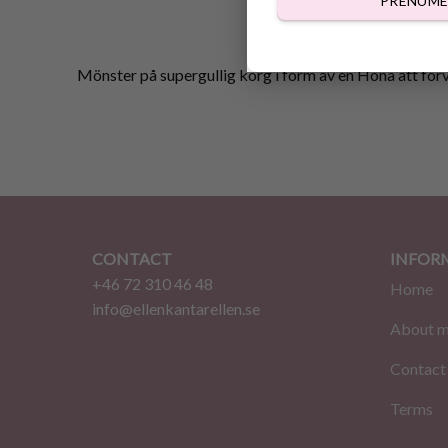
PRENUME
Mönster på supergullig korg i form av en Höna att förv
CONTACT
INFOR
+46 72 310 46 48
Home
info@ellenkantarellen.se
About 
Contact
Terms