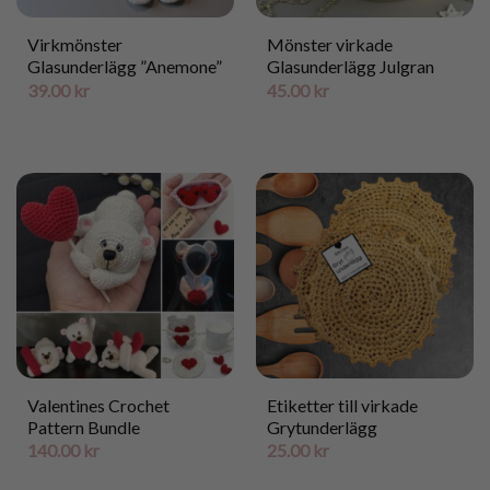
Virkmönster
Mönster virkade
Glasunderlägg ”Anemone”
Glasunderlägg Julgran
39.00
kr
45.00
kr
Valentines Crochet
Etiketter till virkade
Pattern Bundle
Grytunderlägg
140.00
kr
25.00
kr