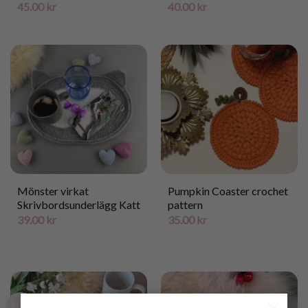
45.00
kr
40.00
kr
Mönster virkat
Pumpkin Coaster crochet
Skrivbordsunderlägg Katt
pattern
39.00
kr
35.00
kr
×
New