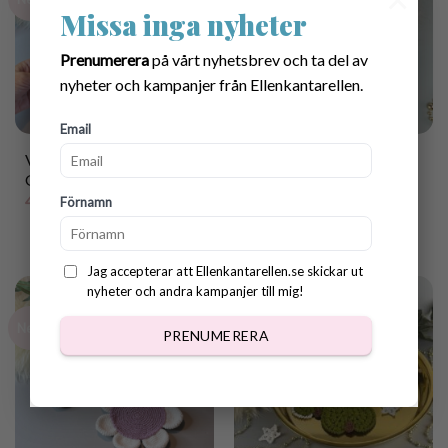
Missa inga nyheter
Prenumerera
på vårt nyhetsbrev och ta del av
nyheter och kampanjer från Ellenkantarellen.
Email
Virkmönster Jordgubbs-
Printable Tags for
Glasunderlägg
Coasters
40.00
kr
25.00
kr
Förnamn
Jag accepterar att Ellenkantarellen.se skickar ut
nyheter och andra kampanjer till mig!
New
PRENUMERERA