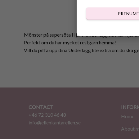
PRENUME
Mönster på supersöta Hjärt-Underlägg till Alla Hjärtan
Perfekt om du har mycket restgarn hemma!
Vill du piffa upp dina Underlägg lite extra om du ska ge
CONTACT
INFOR
+46 72 310 46 48
Home
info@ellenkantarellen.se
About 