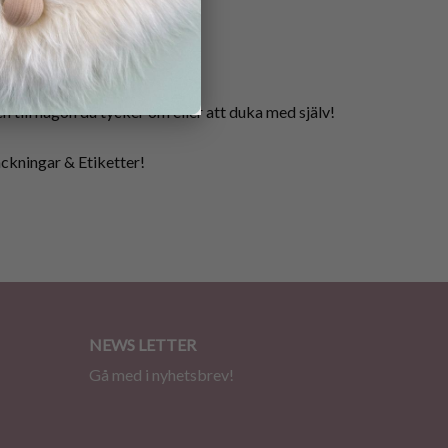
till någon du tycker om eller att duka med själv!
ackningar & Etiketter!
NEWS LETTER
Gå med i nyhetsbrev!