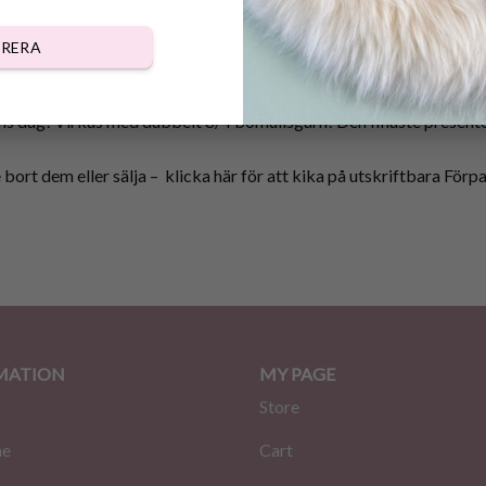
RERA
DESCRIPTION
REVIEWS (0)
s dag! Virkas med dubbelt 8/4 bomullsgarn! Den finaste presenten 
 bort dem eller sälja –
klicka här för att kika på utskriftbara Förp
MATION
MY PAGE
Store
me
Cart