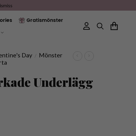
ismiss
ories
Gratismönster
entine's Day
Mönster
/
rta
rkade Underlägg
a quantity