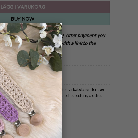
LÄGG I VARUKORG
BUY NOW
×
erlägg till Alla Hjärtans dag!
After payment you
w pattern! You get an email with a link to the
ster
,
Till Hemmet
,
crochet coasters
,
crochet glass coaster
,
virkat glasunderlägg
ntines
,
virkat underlägg hjärta
,
heart crochet pattern
,
crochet