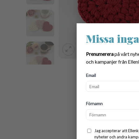
Missa inga
Prenumerera
på vårt nyh
och kampanjer från Ellen
Email
Förnamn
Jag accepterar att Ellenk
nyheter och andra kampan