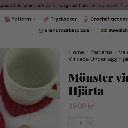
as att du får en underbar virkdag - här finns lite inspiration! ♡
D
Patterns
Trycksaker
Crochet access
Ellens marketplace
Swedish
Home
Patterns
Val
/
/
Virkade Underlägg Hjä
Mönster vi
Hjärta
39.00
kr
Mönster virkade Underlägg Hjärt