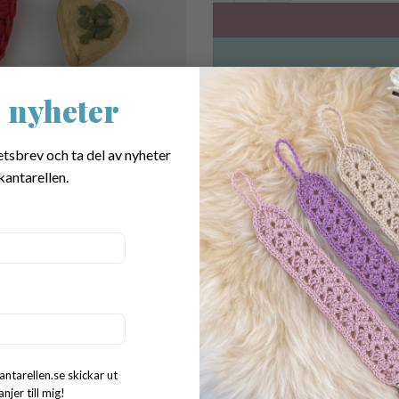
 nyheter
Mönster på supersöta Hjärt-Und
can instantly download your ne
pattern.
etsbrev och ta del av nyheter
kantarellen.
SKU:
1029
Categories:
Valentine's Day
,
Alla mön
Tags:
virkad alla hjärtans dag present
hjärta
,
crochet heart
,
crochet for vale
pattern coaster
Dela:
antarellen.se skickar ut
jer till mig!