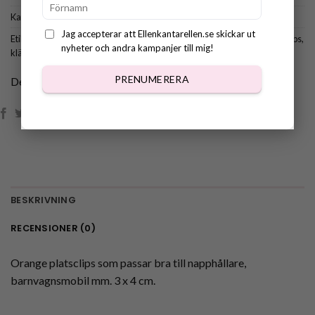
Kategori:
Tillbehör
Jag accepterar att Ellenkantarellen.se skickar ut
Etiketter:
clips
,
clips till barn
,
clips till napphållare
,
hängsleclips
,
hängsleklips
,
nyheter och andra kampanjer till mig!
klämma till napphållare
,
napphållare clips
PRENUMERERA
Dela:
BESKRIVNING
RECENSIONER (0)
Orange platsclips som passar bra till napphållare,
barnvagnsmobil mm. 3 x 4 cm.