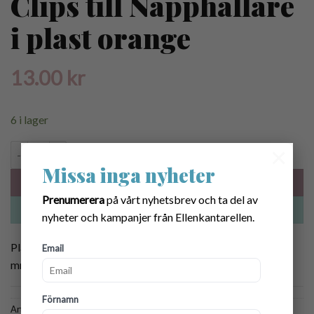
Clips till Napphållare
i plast orange
13.00
kr
6 i lager
×
Clips till Napphållare i plast orange mängd
Missa inga nyheter
LÄGG I VARUKORG
Prenumerera
på vårt nyhetsbrev och ta del av
KÖP NU
nyheter och kampanjer från Ellenkantarellen.
Platsclips som passar bra till napphållare, barnvagnsmobil
Email
mm. 3 x 4 cm. Orange.
Förnamn
Artikelnr:
6030