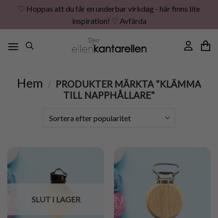
♡ Hoppas att du får en underbar virkdag - här finns lite
inspiration! ♡
Avfärda
Skip
to
content
Hem
/
PRODUKTER MÄRKTA ”KLÄMMA
TILL NAPPHÅLLARE”
SLUT I LAGER