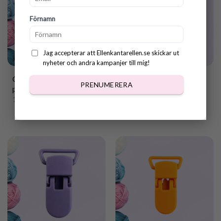
Förnamn
Jag accepterar att Ellenkantarellen.se skickar ut
nyheter och andra kampanjer till mig!
Clips till Napphållare i
Clips till Napphållare i
PRENUMERERA
plast gul
plast transparent
13.00
kr
13.00
kr