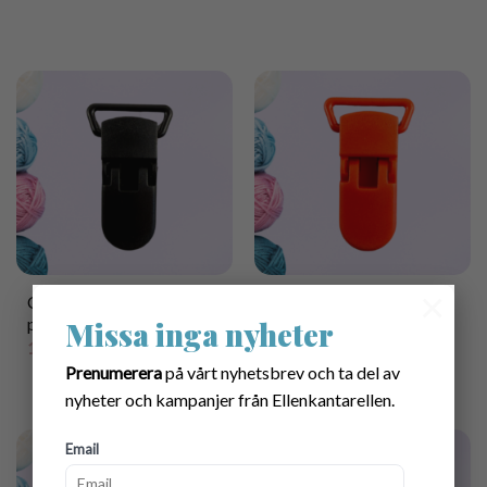
×
Clips till Napphållare i
Clips till Napphållare i
plast svart
plast röd
Missa inga nyheter
13.00
kr
13.00
kr
Prenumerera
på vårt nyhetsbrev och ta del av
nyheter och kampanjer från Ellenkantarellen.
Email